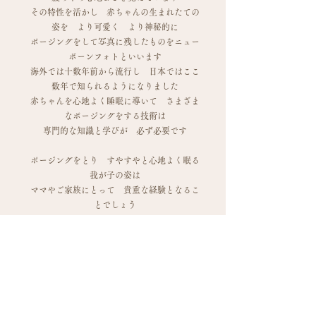
その特性を活かし 赤ちゃんの生まれたての
姿を より可愛く より神秘的に
ポージングをして写真に残したものをニュー
ボーンフォトといいます
海外では十数年前から流行し 日本ではここ
数年で知られるようになりました
赤ちゃんを心地よく睡眠に導いて さまざま
なポージングをする技術は
専門的な知識と学びが 必ず必要です
ポージングをとり すやすやと心地よく眠る
我が子の姿は
ママやご家族にとって 貴重な経験となるこ
とでしょう
そしてお子さんが成長した時 写真を通して
言葉では表せられない両親からの愛情を感じ
ることでしょう
ご家族にとっても ベビーにとっても
一生のたからものとなるニューボーンフォト
Josué
は
そんな本格的なニューボーンフォト